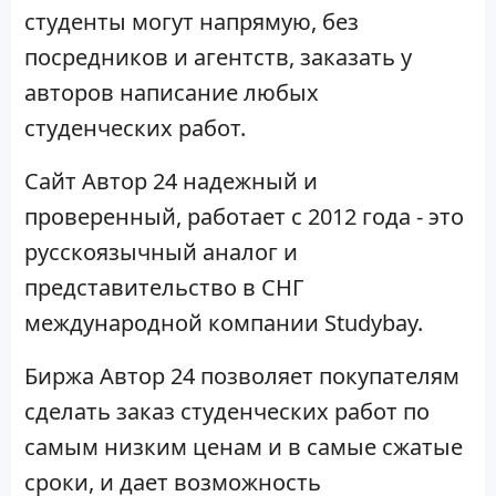
студенты могут напрямую, без
посредников и агентств, заказать у
авторов написание любых
студенческих работ.
Сайт Автор 24 надежный и
проверенный, работает с 2012 года - это
русскоязычный аналог и
представительство в СНГ
международной компании Studybay.
Биржа Автор 24 позволяет покупателям
сделать заказ студенческих работ по
самым низким ценам и в самые сжатые
сроки, и дает возможность