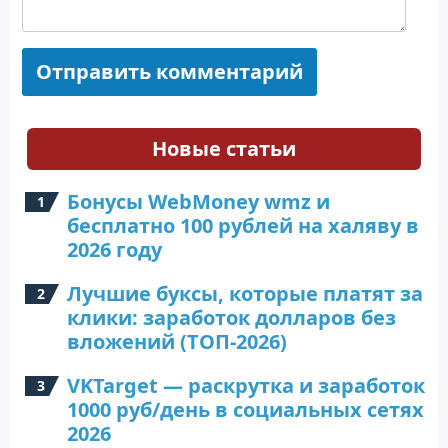
Новые статьи
Бонусы WebMoney wmz и
бесплатно 100 рублей на халяву в
2026 году
Лучшие буксы, которые платят за
клики: заработок долларов без
вложений (ТОП-2026)
VKTarget — раскрутка и заработок
1000 руб/день в социальных сетях
2026