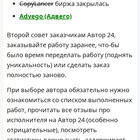
CopyLancer
биржа закрылась
Advego (Адвего)
Второй совет заказчикам Автор 24,
заказывайте работу заранее, что-бы
было время переделать работу (поднять
уникальность) или сделать заказ
полностью заново.
При выборе автора обязательно нужно
ознакомиться со списком выполненных
работ, прочитать все отзывы про
исполнителя на Автор 24 (особенно
отрицательные), посмотреть
статистику, важно знать, задерживает