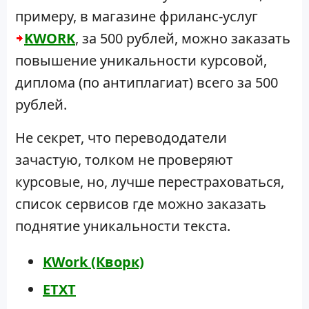
примеру, в магазине фриланс-услуг
KWORK
, за 500 рублей, можно заказать
повышение уникальности курсовой,
диплома (по антиплагиат) всего за 500
рублей.
Не секрет, что перевододатели
зачастую, толком не проверяют
курсовые, но, лучше перестраховаться,
список сервисов где можно заказать
поднятие уникальности текста.
KWork (Кворк)
ETXT