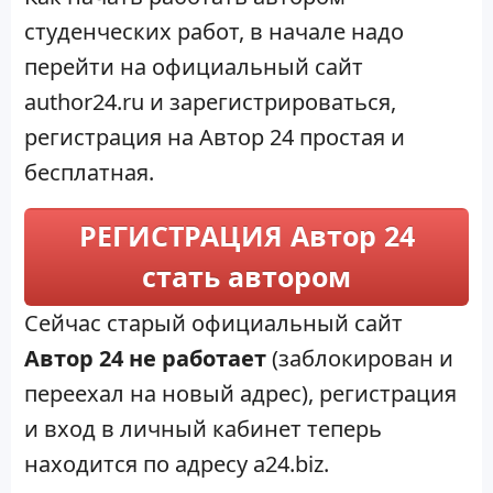
студенческих работ, в начале надо
перейти на официальный сайт
author24.ru и зарегистрироваться,
регистрация на Автор 24 простая и
бесплатная.
РЕГИСТРАЦИЯ
Автор 24
стать автором
Сейчас старый официальный сайт
Автор 24 не работает
(заблокирован и
переехал на новый адрес), регистрация
и вход в личный кабинет теперь
находится по адресу a24.biz.