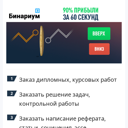
Заказ дипломных, курсовых работ
Заказать решение задач,
контрольной работы
Заказать написание реферата,
статьи, сочинения, эссе,