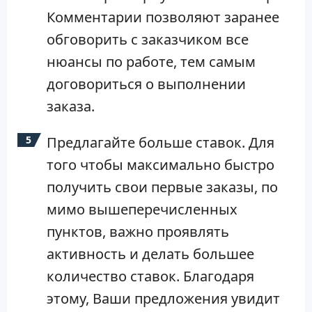
Комментарии позволяют заранее
обговорить с заказчиком все
нюансы по работе, тем самым
договориться о выполнении
заказа.
Предлагайте больше ставок. Для
того чтобы максимально быстро
получить свои первые заказы, по
мимо вышеперечисленных
пунктов, важно проявлять
активность и делать большее
количество ставок. Благодаря
этому, Ваши предложения увидит