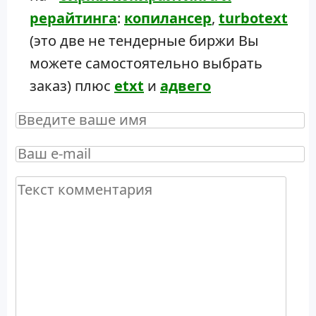
рерайтинга
:
копилансер
,
turbotext
(это две не тендерные биржи Вы
можете самостоятельно выбрать
заказ) плюс
etxt
и
адвего