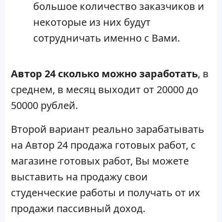
большое количество заказчиков и
некоторые из них будут
сотрудничать именно с Вами.
Автор 24 сколько можно заработать
, в
среднем, в месяц выходит от 20000 до
50000 рублей.
Второй вариант реально зарабатывать
на Автор 24 продажа готовых работ, с
магазине готовых работ, Вы можете
выставить на продажу свои
студенческие работы и получать от их
продажи пассивный доход.