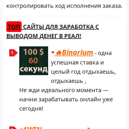
контролировать ход исполнения заказа.
ТОП
САЙТЫ ДЛЯ ЗАРАБОТКА С
ВЫВОДОМ ДЕНЕГ В РЕАЛ!
🔥Binarium
- одна
успешная ставка и
целый год отдыхаешь,
отдыхаешь ,
Не жди идеального момента —
начни зарабатывать онлайн уже
сегодня!