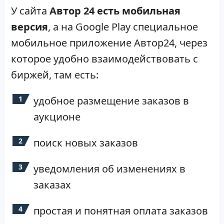
У сайта
Автор 24 есть мобильная
версия
, а на Google Play специальное
мобильное приложение Автор24, через
которое удобно взаимодействовать с
биржей, там есть:
удобное размещение заказов в
аукционе
поиск новых заказов
уведомления об изменениях в
заказах
простая и понятная оплата заказов