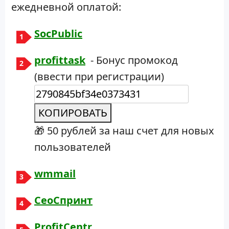
ежедневной оплатой:
SocPublic
profittask
- Бонус промокод
(ввести при регистрации)
КОПИРОВАТЬ
🎁 50 рублей за наш счет для новых
пользователей
wmmail
СеоСпринт
ProfitCentr