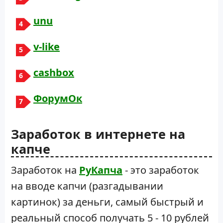
unu
v-like
cashbox
ФорумОк
Заработок в интернете на
капче
Заработок на
РуКапча
- это заработок
на вводе капчи (разгадывании
картинок) за деньги, самый быстрый и
реальный способ получать 5 - 10 рублей