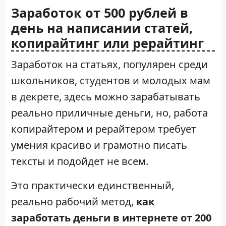
Заработок от 500 рублей в
день на написании статей,
копирайтинг или рерайтинг
Заработок на статьях, популярен среди
школьников, студентов и молодых мам
в декрете, здесь можно зарабатывать
реально приличные деньги, но, работа
копирайтером и рерайтером требует
умения красиво и грамотно писать
тексты и подойдет не всем.
Это практически единственный,
реально рабочий метод,
как
заработать деньги в интернете от 200