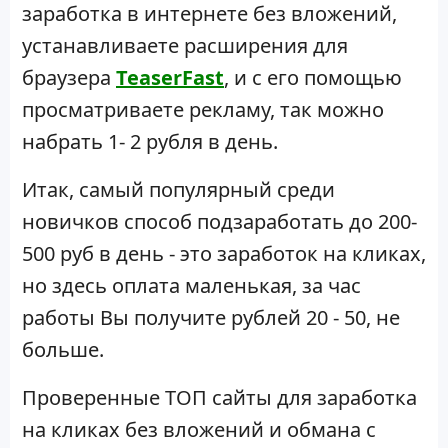
заработка в интернете без вложений,
устанавливаете расширения для
браузера
TeaserFast
, и с его помощью
просматриваете рекламу, так можно
набрать 1- 2 рубля в день.
Итак, самый популярный среди
новичков способ подзаработать до 200-
500 руб в день - это заработок на кликах,
но здесь оплата маленькая, за час
работы Вы получите рублей 20 - 50, не
больше.
Проверенные ТОП сайты для заработка
на кликах без вложений и обмана с