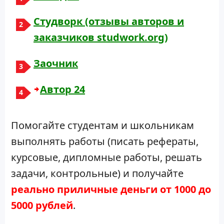
Студворк (отзывы авторов и
заказчиков studwork.org)
Заочник
Автор 24
Помогайте студентам и школьникам
выполнять работы (писать рефераты,
курсовые, дипломные работы, решать
задачи, контрольные) и получайте
реально приличные деньги от 1000 до
5000 рублей
.