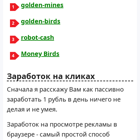
golden-mines
golden-birds
robot-cash
Money Birds
Заработок на кликах
Сначала я расскажу Вам как пассивно
заработать 1 рубль в день ничего не
делая и не умея.
Заработок на просмотре рекламы в
браузере - самый простой способ