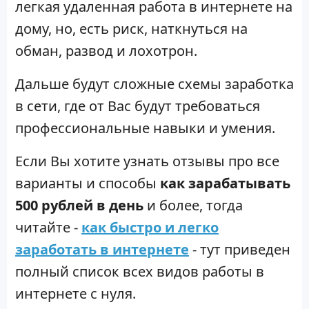
легкая удаленная работа в интернете на
дому, но, есть риск, наткнуться на
обман, развод и лохотрон.
Дальше будут сложные схемы заработка
в сети, где от Вас будут требоваться
профессиональные навыки и умения.
Если Вы хотите узнать отзывы про все
варианты и способы
как зарабатывать
500 рублей в день
и более, тогда
читайте -
как быстро и легко
заработать в интернете
- тут приведен
полный список всех видов работы в
интернете с нуля.