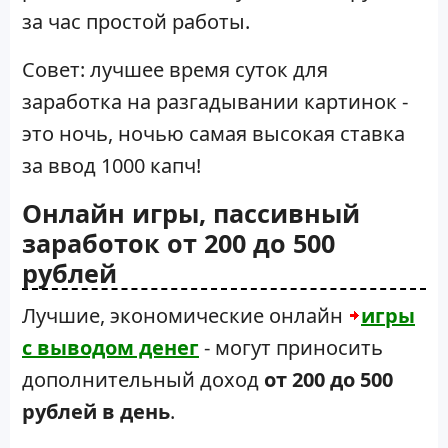
за час простой работы.
Совет: лучшее время суток для
заработка на разгадывании картинок -
это ночь, ночью самая высокая ставка
за ввод 1000 капч!
Онлайн игры, пассивный
заработок от 200 до 500
рублей
Лучшие, экономические онлайн
игры
с выводом денег
- могут приносить
дополнительный доход
от 200 до 500
рублей в день
.