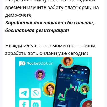
времени изучите работу платформы на
демо-счете,
Заработок для новичков без опыта,
бесплатная регистрация!
Не жди идеального момента — начни
зарабатывать онлайн уже сегодня!