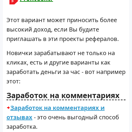
Этот вариант может приносить более
высокий доход, если Вы будите
приглашать в эти проекты рефералов.
Новички зарабатывают не только на
кликах, есть и другие варианты как
заработать деньги за час - вот например
этот:
Заработок на комментариях
Заработок на комментариях и
отзывах
- это очень выгодный способ
заработка.