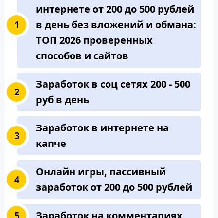
интернете от 200 до 500 рублей
в день без вложений и обмана:
ТОП 2026 проверенных
способов и сайтов
Заработок в соц сетях 200 - 500
руб в день
Заработок в интернете на
капче
Онлайн игры, пассивный
заработок от 200 до 500 рублей
Заработок на комментариях