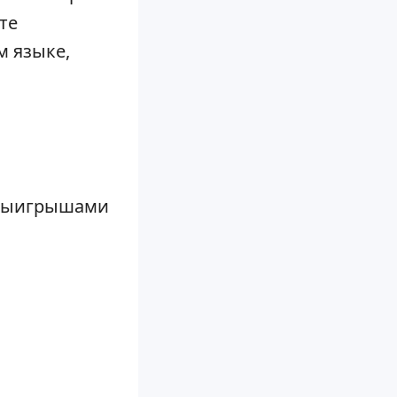
те
м языке,
и выигрышами