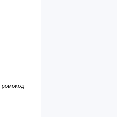
 промокод