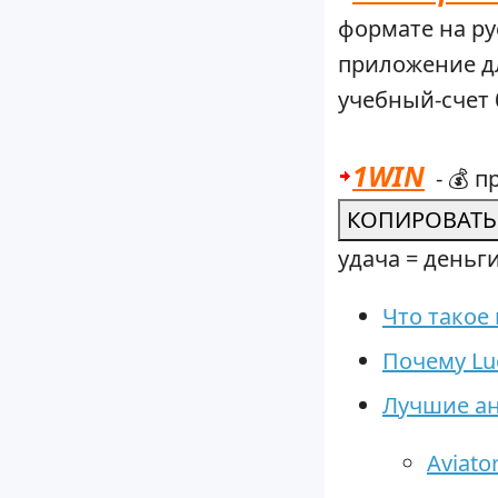
формате на ру
приложение дл
учебный-счет
1WIN
- 💰 
КОПИРОВАТЬ
удача = деньг
Что такое
Почему Luc
Лучшие ан
Aviato