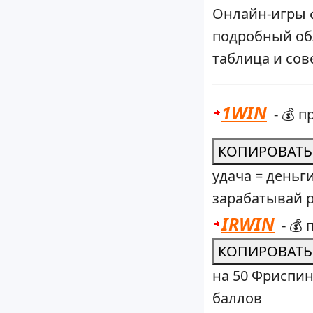
Онлайн-игры 
подробный обз
таблица и сов
1WIN
- 💰 
КОПИРОВАТЬ
удача = деньг
зарабатывай 
IRWIN
- 💰
КОПИРОВАТЬ
на 50 Фриспин
баллов