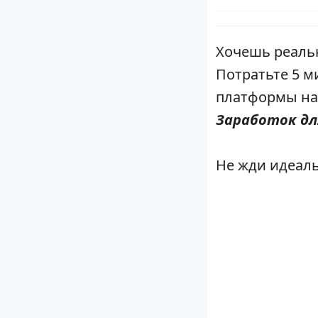
Хочешь реаль
Потратьте 5 м
платформы на 
Заработок дл
Не жди идеаль