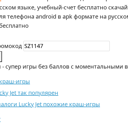
сском языке, учебный-счет бесплатно скачай
я телефона android в apk формате на русско
 бесплатно
промокод
и - супер игры без баллов с моментальным
 краш-игры
ky Jet так популярен
алоги Lucky Jet похожие краш-игры
r