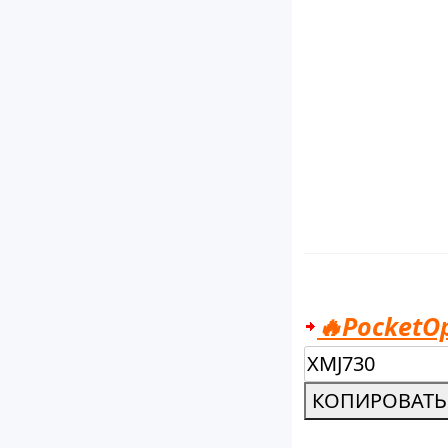
🔥PocketO
КОПИРОВАТЬ