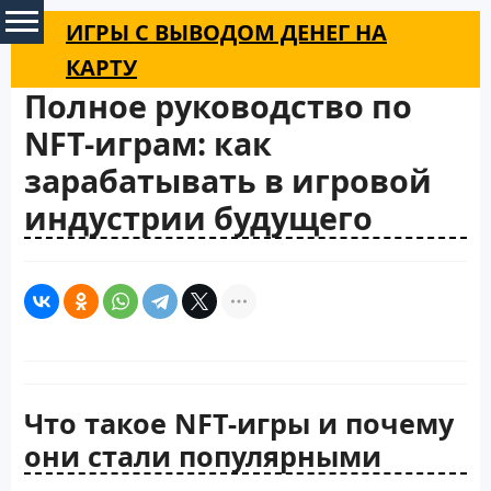
ИГРЫ С ВЫВОДОМ ДЕНЕГ НА
КАРТУ
Полное руководство по
NFT-играм: как
зарабатывать в игровой
индустрии будущего
Что такое NFT-игры и почему
они стали популярными