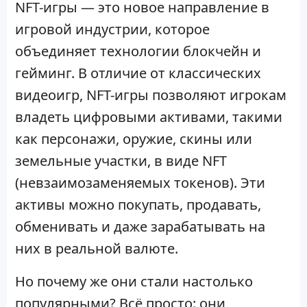
NFT-игры — это новое направление в
игровой индустрии, которое
объединяет технологии блокчейн и
гейминг. В отличие от классических
видеоигр, NFT-игры позволяют игрокам
владеть цифровыми активами, такими
как персонажи, оружие, скины или
земельные участки, в виде NFT
(невзаимозаменяемых токенов). Эти
активы можно покупать, продавать,
обменивать и даже зарабатывать на
них в реальной валюте.
Но почему же они стали настолько
популярными? Всё просто: они