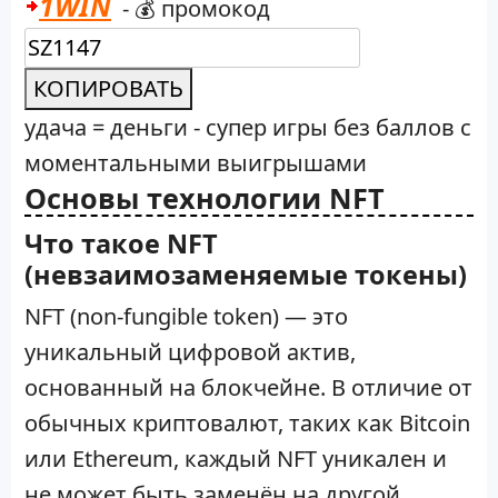
1WIN
- 💰 промокод
КОПИРОВАТЬ
удача = деньги - супер игры без баллов с
моментальными выигрышами
Основы технологии NFT
Что такое NFT
(невзаимозаменяемые токены)
NFT (non-fungible token) — это
уникальный цифровой актив,
основанный на блокчейне. В отличие от
обычных криптовалют, таких как Bitcoin
или Ethereum, каждый NFT уникален и
не может быть заменён на другой