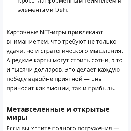
кроссплатформенным геймплеем и
элементами DeFi.
Карточные NFT-игры привлекают
внимание тем, что требуют не только
удачи, но и стратегического мышления.
А редкие карты могут стоить сотни, а то
и тысячи долларов. Это делает каждую
победу вдвойне приятной — она
приносит как эмоции, так и прибыль.
Метавселенные и открытые
миры
Если вы хотите полного погружения —