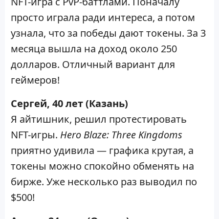
NFT-игра с PvP-баттлами. Поначалу
просто играла ради интереса, а потом
узнала, что за победы дают токены. За 3
месяца вышла на доход около 250
долларов. Отличный вариант для
геймеров!
Сергей, 40 лет (Казань)
Я айтишник, решил протестировать
NFT-игры.
Hero Blaze: Three Kingdoms
приятно удивила — графика крутая, а
токены можно спокойно обменять на
бирже. Уже несколько раз выводил по
$500!