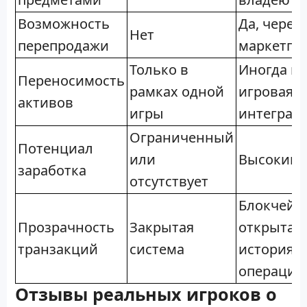
Возможность
Да, через
Нет
перепродажи
маркетпл
Только в
Иногда кр
Переносимость
рамках одной
игровая
активов
игры
интеграц
Ограниченный
Потенциал
или
Высокий
заработка
отсутствует
Блокчейн
Прозрачность
Закрытая
открытая
транзакций
система
история
операций
Отзывы реальных игроков о