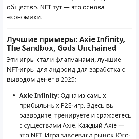
общество. NFT тут — это основа
экономики.
Лучшие примеры: Axie Infinity,
The Sandbox, Gods Unchained
Эти игры стали флагманами, лучшие
NFT-игры для андроид для заработка с
выводом денег в 2025:
Axie Infinity
: Одна из самых
прибыльных P2E-игр. Здесь вы
разводите, тренируете и сражаетесь
с существами Axie. Каждый Axie —
это NFT. Игра завоевала рынок Юго-