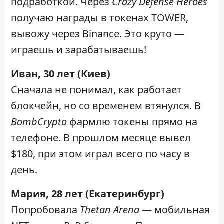
подработкой. Через
Crazy Defense Heroes
получаю награды в токенах TOWER,
вывожу через Binance. Это круто —
играешь и зарабатываешь!
Иван, 30 лет (Киев)
Сначала не понимал, как работает
блокчейн, но со временем втянулся. В
BombCrypto
фармлю токены прямо на
телефоне. В прошлом месяце вывел
$180, при этом играл всего по часу в
день.
Мария, 28 лет (Екатеринбург)
Попробовала
Thetan Arena
— мобильная