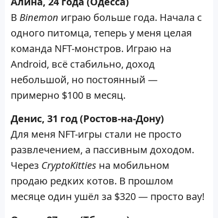
Алина, 24 года (Одесса)
В
Binemon
играю больше года. Начала с
одного питомца, теперь у меня целая
команда NFT-монстров. Играю на
Android, всё стабильно, доход
небольшой, но постоянный —
примерно $100 в месяц.
Денис, 31 год (Ростов-на-Дону)
Для меня NFT-игры стали не просто
развлечением, а пассивным доходом.
Через
CryptoKitties
на мобильном
продаю редких котов. В прошлом
месяце один ушёл за $320 — просто вау!