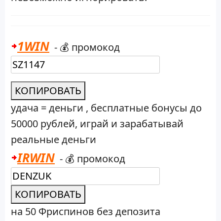
1WIN
- 💰 промокод
КОПИРОВАТЬ
удача = деньги , бесплатные бонусы до
50000 рублей, играй и зарабатывай
реальные деньги
IRWIN
- 💰 промокод
КОПИРОВАТЬ
на 50 Фриспинов без депозита