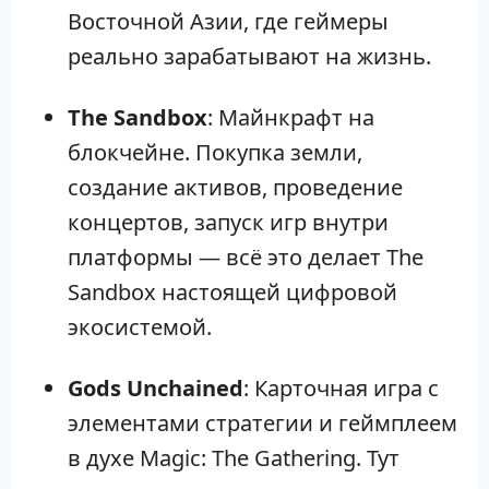
Восточной Азии, где геймеры
реально зарабатывают на жизнь.
The Sandbox
: Майнкрафт на
блокчейне. Покупка земли,
создание активов, проведение
концертов, запуск игр внутри
платформы — всё это делает The
Sandbox настоящей цифровой
экосистемой.
Gods Unchained
: Карточная игра с
элементами стратегии и геймплеем
в духе Magic: The Gathering. Тут