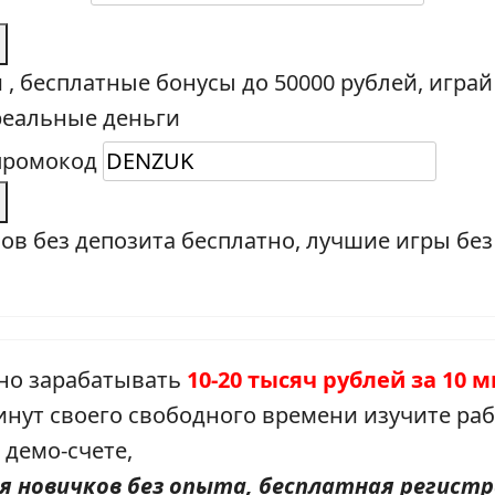
и , бесплатные бонусы до 50000 рублей, играй
реальные деньги
 промокод
ов без депозита бесплатно, лучшие игры бе
но зарабатывать
10-20 тысяч рублей за 10 м
инут своего свободного времени изучите раб
демо-счете,
я новичков без опыта, бесплатная регистр