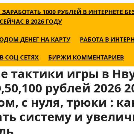
 ЗАРАБОТАТЬ 1000 РУБЛЕЙ В ИНТЕРНЕТЕ БЕ
ЕЙЧАС В 2026 ГОДУ
ОДОМ ДЕНЕГ НА КАРТУ
РАБОТА В ИНТЕР
В СОЦ СЕТЯХ
БИРЖИ КОММЕНТАРИЕВ
е тактики игры в Нв
0,50,100 рублей 2026 2
м, с нуля, трюки : ка
ть систему и увелич
ль