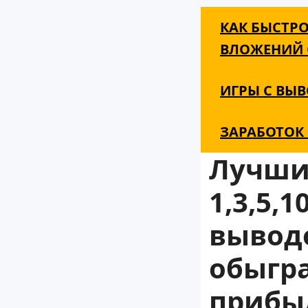
КАК БЫСТРО
ВЛОЖЕНИЙ С
ИГРЫ С ВЫВ
ЗАРАБОТОК 
Лучши
1,3,5,1
выводо
обыгра
прибы