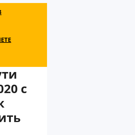
З
НЕТЕ
ути
020 с
к
ить