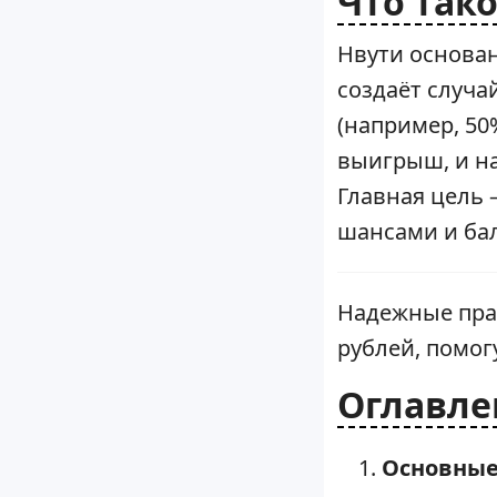
Что так
Нвути основа
создаёт случ
(например, 5
выигрыш, и н
Главная цель 
шансами и ба
Надежные прак
рублей, помог
Оглавле
Основные