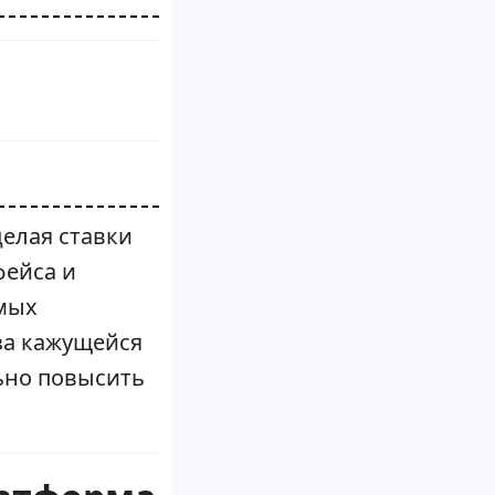
делая ставки
фейса и
мых
за кажущейся
ьно повысить