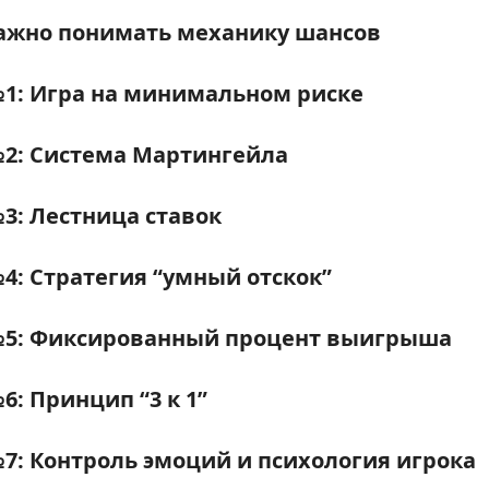
ажно понимать механику шансов
№1: Игра на минимальном риске
№2: Система Мартингейла
3: Лестница ставок
4: Стратегия “умный отскок”
№5: Фиксированный процент выигрыша
6: Принцип “3 к 1”
7: Контроль эмоций и психология игрока