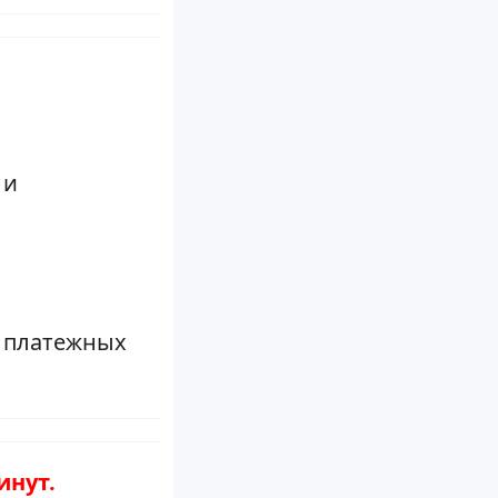
 и
з платежных
инут.