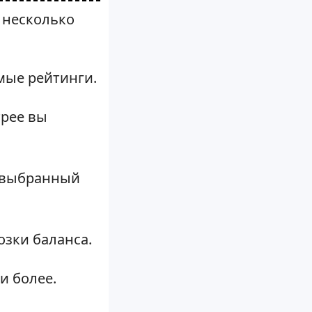
 несколько
мые рейтинги.
трее вы
о выбранный
зки баланса.
и более.