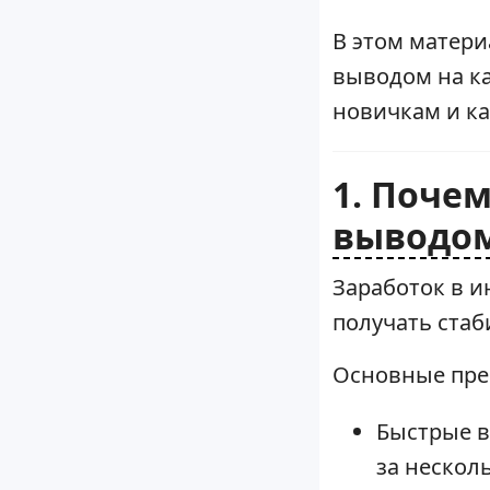
В этом матери
выводом на ка
новичкам и ка
1. Поче
выводом
Заработок в и
получать стаб
Основные пре
Быстрые в
за нескол