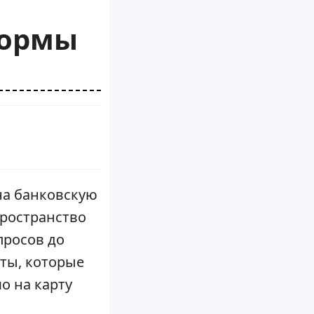
формы
на банковскую
пространство
просов до
ты, которые
о на карту