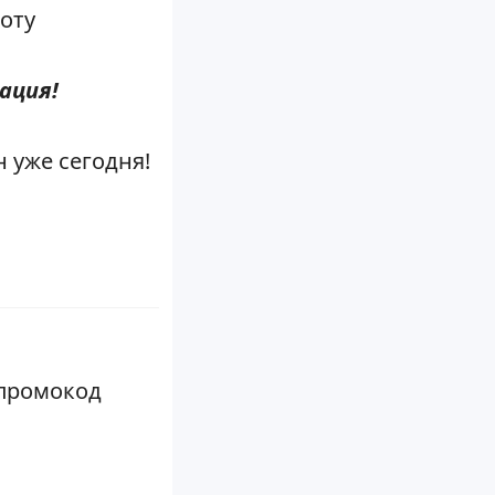
оту
ация!
 уже сегодня!
 промокод