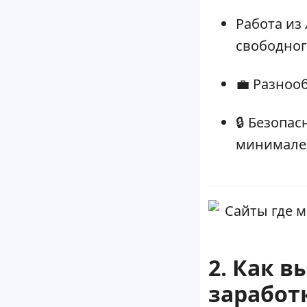
Работа из
свободног
💼 Разноо
🔒 Безопа
минимале
2. Как 
заработ