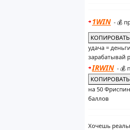
1WIN
- 💰 
КОПИРОВАТЬ
удача = деньг
зарабатывай 
IRWIN
- 💰
КОПИРОВАТЬ
на 50 Фриспин
баллов
Хочешь реаль