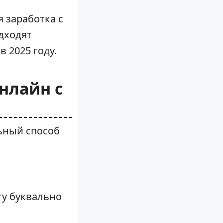
 заработка с
одходят
 2025 году.
нлайн с
льный способ
ту буквально