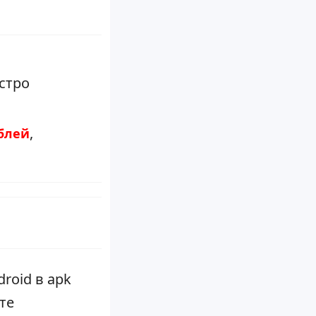
,
ублей
roid в apk
те