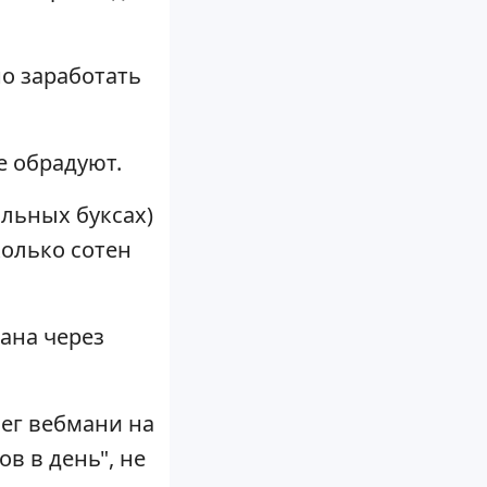
но заработать
е обрадуют.
альных буксах)
колько сотен
ана через
нег вебмани на
в в день", не