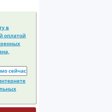
ту в
й оплатой
веренных
ана,
 интернете
альных