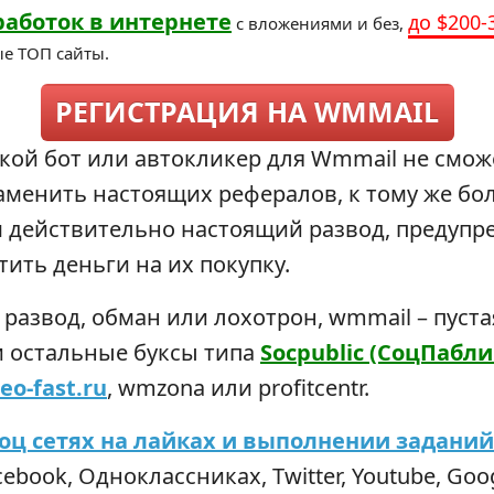
аботок в интернете
до $200-
с вложениями и без,
е ТОП сайты.
РЕГИСТРАЦИЯ НА WMMAIL
кой бот или автокликер для Wmmail не смож
аменить настоящих рефералов, к тому же бо
 действительно настоящий развод, предупре
тить деньги на их покупку.
е развод, обман или лохотрон, wmmail – пуста
и остальные буксы типа
Socpublic (СоцПабли
eo-fast.ru
, wmzona или profitcentr.
соц сетях на лайках и выполнении заданий
ebook, Одноклассниках, Twitter, Youtube, Go