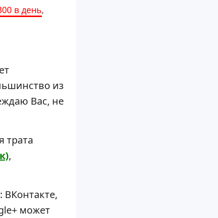
300 в день
,
ет
льшинство из
ждаю Вас, не
я трата
к)
,
: ВКонтакте,
ogle+ может