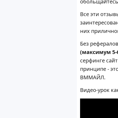
обольщайтесь 
Все эти отзыв
заинтересован
них приличног
Без реферало
(максимум 5-
серфинге сайт
принципе - это
ВММАЙЛ.
Видео-урок ка