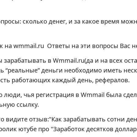
опросы: сколько денег, и за какое время мож
Ответы на эти вопросы Вас н
ы зарабатывать в Wmmail.ru(да и на всех ост
ь “реальные” деньги необходимо иметь нес
есть работающих каждый день, рефералов.
о люди, чья регистрация в Wmmail была сдел
ьную ссылку.
-то видите отзыв:"Как зарабатывать сотни де
ролик ютубе про "Заработок десятков долларо