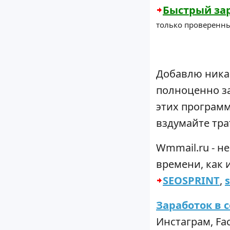
Быстрый зар
только проверенны
Добавлю ника
полноценно з
этих программ
вздумайте тра
Wmmail.ru - н
времени, как 
SEOSPRINT
,
s
Заработок в 
Инстаграм, Fac