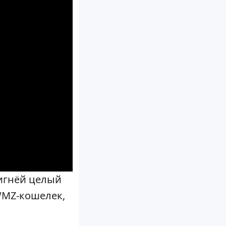
фигнёй целый
WMZ-кошелек,