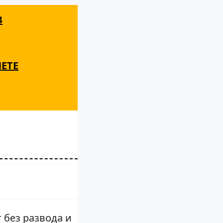
З
НЕТЕ
 без развода и