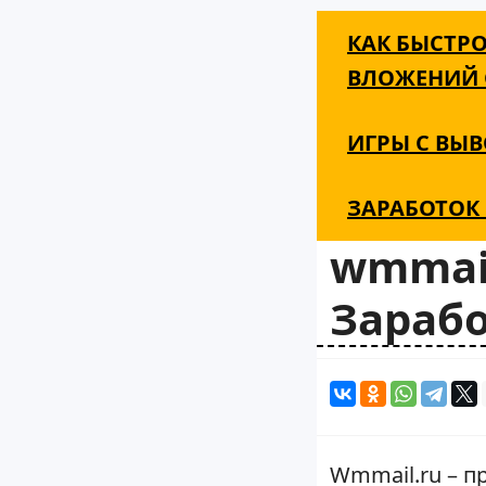
КАК БЫСТРО
ВЛОЖЕНИЙ С
ИГРЫ С ВЫВ
ЗАРАБОТОК 
wmmail
Зарабо
Wmmail.ru – п