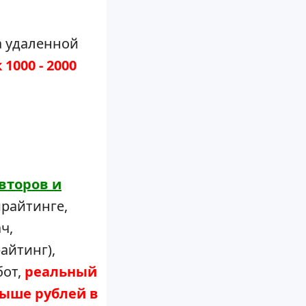
а удаленной
1000 - 2000
второв и
ирайтинге,
ч,
айтинг),
бот,
реальный
 выше рублей в