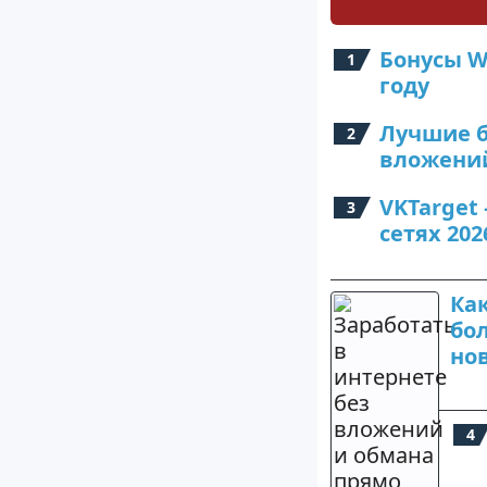
Бонусы W
году
Лучшие б
вложений
VKTarget
сетях 202
Как
бол
нов